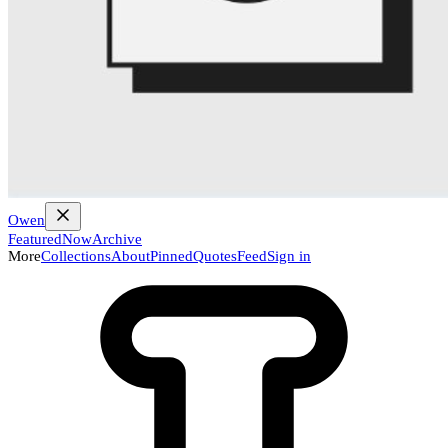
Owen
Featured
Now
Archive
More
Collections
About
Pinned
Quotes
Feed
Sign in