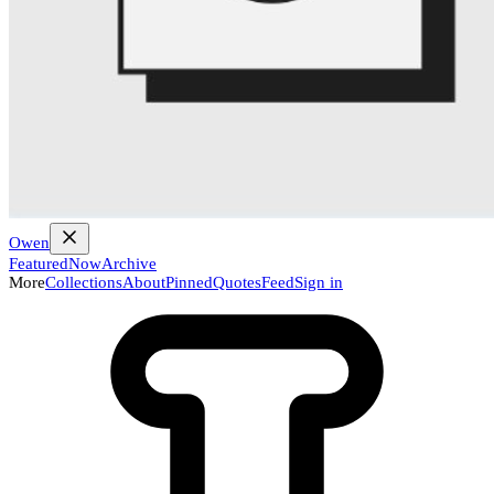
Owen
Featured
Now
Archive
More
Collections
About
Pinned
Quotes
Feed
Sign in