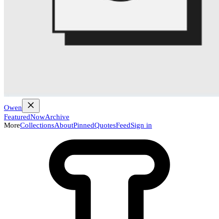
Owen
Featured
Now
Archive
More
Collections
About
Pinned
Quotes
Feed
Sign in