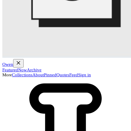
Owen
Featured
Now
Archive
More
Collections
About
Pinned
Quotes
Feed
Sign in