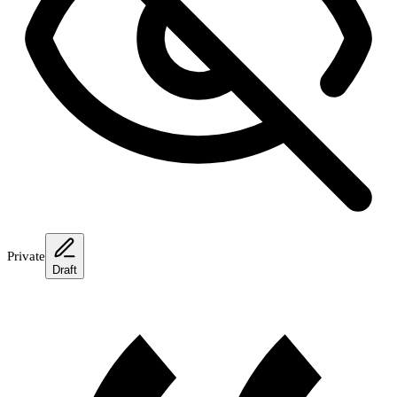
Private
Draft