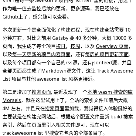
是每一条 awesome 项目的 list item 里的链接，用这个
sha1
作为唯一值去监控后续的更新。更多源码，我已经放在
Github
上了，感兴趣可以查看。
本次更新一个是全面优化了构建过程，现在构建全站需要 10
分钟左右，对比之前用 Gatsby 要 40 多分钟，大概 13000 多
页面，我生成了每个项目
按日
，
按周
，以及
Overview 页面
，
以及
每一天更新的项目内容页面
，还有
每周的项目更新页面
,
以及每个项目都有一个自己的
rss
源，还有
jsonfeed
源，并且
全部页面都生成了
Markdown
源文件，这让 Track Awesome
List 项目与其他 awesome list 风格更接近。
第二是增加了
搜索页面
, 最近发现了一个
本地 wasm 搜索的库
Morsels
，就在这里试用上了，全站的索引文件压缩后大概
4M 左右，并且只在
搜索页面
里加载，我觉得接入体验挺好的,
主要就是在构建完网站后，根据这个
配置文件
重新 build 搜索
索引，然后在页面里引入相关文件即可，现在可以
trackawesomelist 里搜索它包含的全部条目了。