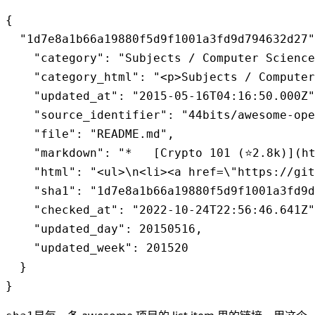
{

  "1d7e8a1b66a19880f5d9f1001a3fd9d794632d27"
    "category": "Subjects / Computer Science
    "category_html": "<p>Subjects / Computer
    "updated_at": "2015-05-16T04:16:50.000Z"
    "source_identifier": "44bits/awesome-ope
    "file": "README.md",

    "markdown": "*   [Crypto 101 (⭐2.8k)](ht
    "html": "<ul>\n<li><a href=\"https://git
    "sha1": "1d7e8a1b66a19880f5d9f1001a3fd9d
    "checked_at": "2022-10-24T22:56:46.641Z"
    "updated_day": 20150516,

    "updated_week": 201520

  }

}