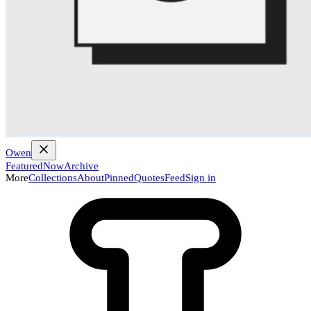
Owen
Featured
Now
Archive
More
Collections
About
Pinned
Quotes
Feed
Sign in