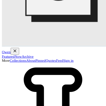
Owen
Featured
Now
Archive
More
Collections
About
Pinned
Quotes
Feed
Sign in