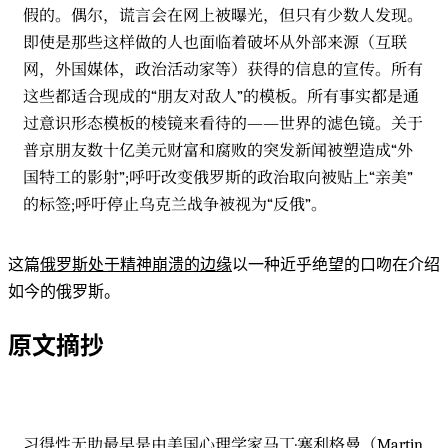
假的。偶尔，谎言会在网上被曝光，但只有少数人发现。
即使是那些这样做的人也面临着破坏从外部来源（互联
网，外国媒体，政治活动家等）获得的信息的宣传。所有
这些都适合现成的“朋友对敌人”的模板。所有事实都是通
过意识形态模板的棱镜来看待的——世界的滤色镜。关于
普京朋友数十亿美元财富和腐败的突发新闻被塑造成“外
国特工的影射”;呼吁改变俄罗斯的政治取向被贴上“亲美”
的标签;呼吁停止乌克兰战争被视为“反俄”。
这篇
俄罗斯处于精神崩溃的边缘
以一种近乎绝望的口吻在介绍
如今的俄罗斯。
原文摘抄
习得性无助最早是由美国心理学家马丁·塞利格曼（Martin