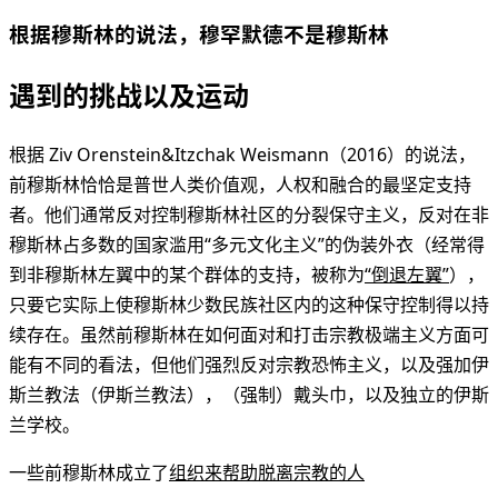
根据穆斯林的说法，穆罕默德不是穆斯林
遇到的挑战以及运动
根据 Ziv Orenstein&Itzchak Weismann（2016）的说法，
前穆斯林恰恰是普世人类价值观，人权和融合的最坚定支持
者。他们通常反对控制穆斯林社区的分裂保守主义，反对在非
穆斯林占多数的国家滥用“多元文化主义”的伪装外衣（经常得
到非穆斯林左翼中的某个群体的支持，被称为
“倒退左翼”
），
只要它实际上使穆斯林少数民族社区内的这种保守控制得以持
续存在。虽然前穆斯林在如何面对和打击宗教极端主义方面可
能有不同的看法，但他们强烈反对宗教恐怖主义，以及强加伊
斯兰教法（伊斯兰教法），（强制）戴头巾，以及独立的伊斯
兰学校。
一些前穆斯林成立了
组织来帮助脱离宗教的人