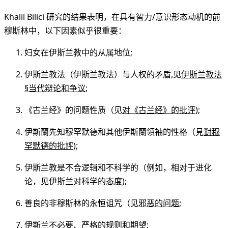
Khalil Bilici 研究的结果表明，在具有智力/意识形态动机的前
穆斯林中，以下因素似乎很重要：
妇女在伊斯兰教中的从属地位;
伊斯兰教法（伊斯兰教法）与人权的矛盾,见
伊斯兰教法
§当代辩论和争议
;
《古兰经》的问题性质（见
对《古兰经》的批评
);
伊斯蘭先知穆罕默德和其他伊斯蘭領袖的性格（見
對穆
罕默德的批評
);
伊斯兰教是不合逻辑和不科学的（例如，相对于进化
论，见
伊斯兰对科学的态度
);
善良的非穆斯林的永恒诅咒（见
邪恶的问题
;
伊斯兰不必要、严格的规则和期望;