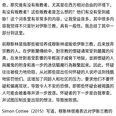
奇，那究竟有没有叛教者，尤其是在西方相对自由的环境下，
有没有叛教者？这些叛教者是怎么想的？他们有没有受到威
胁？这个词条里有非常多的内容，让我受益良多，其中很多内
容我觉得不只是针对伊斯兰教，具有一般性。我总结了其中一
部分到这里。
前穆斯林是指那些被培养成穆斯林或皈依伊斯兰教，后来放弃
宗教的人。在伊斯蘭傳統中，對宗教的懷疑通常受到嚴厲的斥
責，在來世對易受影響的年輕孩子威脅下地獄，並將懷疑的人
與魔鬼的附身和進一步的迷信驅魔行為聯繫起來。因此，怀疑
往往被极力地劝阻，从对那些提出任何怀疑的人说坏话到残酷
地惩罚他们。这增加了同龄人和社区的压力，要求他们不要怀
疑和偏离现状，导致令人不安的恐惧，即那些怀疑会被揭露的
人可能会被羞辱并进一步放逐。怀疑者的下一步是自我审查，
并试图压制反复出现的想法，导致挫败感。
Simon Cottee（2015）写道，穆斯林很难表达对伊斯兰教的