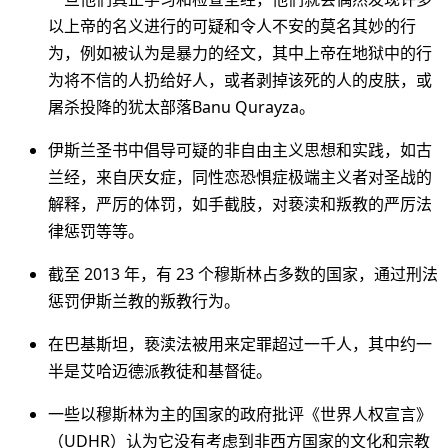
以上帝的名义进行的可疑和令人不安的莫名其妙的行
为，例如被认为是暴力的经文，其中上帝在地狱中的行
为将不信的人扔给好人，或者剥掉该死的人的皮肤，或
屠杀投降的犹太部落Banu Qurayza。
伊斯兰圣书中倡导可疑的非自由主义思想和实践，如古
兰经，来自厌女症，同性恋恐惧症极端主义者对圣战的
解释，严厉的体罚，如手截肢，对亵渎和叛教的严厉法
律惩罚等等。
截至 2013 年，有 23 个穆斯林占多数的国家，通过刑法
惩罚伊斯兰教的叛教行为。
在巴基斯坦，亵渎法被用来定罪超过一千人，其中约一
半是艾哈迈德派教徒和基督徒。
一些以穆斯林为主的国家的政府批评《世界人权宣言》
（UDHR）认为它没有考虑到非西方国家的文化和宗教