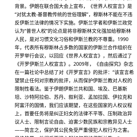
背景。伊朗在联合国大会上宣布，《世界人权宣言》是
“对犹太教-基督教传统的世俗理解”，穆斯林不能在不违
反伊斯兰法律的情况下实施。伊斯兰学者和伊斯兰政党
认为“普世人权”的论点是将非穆斯林文化强加给穆斯林
人民，是对习惯文化习俗和伊斯兰教的不尊重。1990
年，代表所有穆斯林占多数的国家的伊斯兰合作组织在
开罗举行会议，以回应《世界人权宣言》，然后通过了
《开罗伊斯兰人权宣言》。2009年，《自由探究》杂志
在一篇社论中总结了对《开罗宣言》的批评：“该宣言希
望禁止任何对宗教的批评，从而保护伊斯兰教对人权的
限制性看法。鉴于伊朗伊斯兰共和国、埃及、巴基斯
坦、沙特阿拉伯、苏丹、叙利亚、孟加拉国、伊拉克和
阿富汗的国情，我们应该期望，在这些国家的人权议程
上，首要任务将是纠正妇女的法律不平等、压制政治异
议人士、限制言论自由、迫害少数民族和宗教异见人士
——简言之，保护其公民免受严重侵犯人权行为之害。