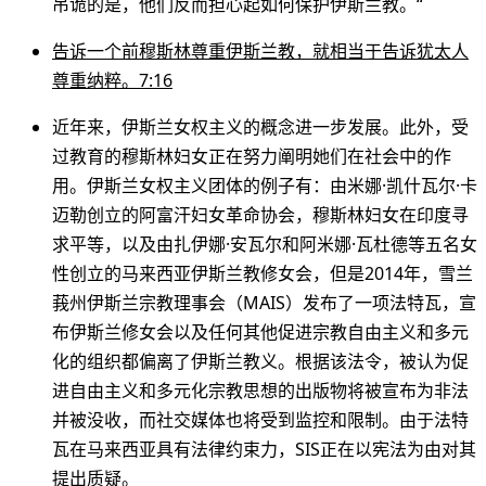
吊诡的是，他们反而担心起如何保护伊斯兰教。“
告诉一个前穆斯林尊重伊斯兰教，就相当于告诉犹太人
尊重纳粹。7:16
近年来，伊斯兰女权主义的概念进一步发展。此外，受
过教育的穆斯林妇女正在努力阐明她们在社会中的作
用。伊斯兰女权主义团体的例子有：由米娜·凯什瓦尔·卡
迈勒创立的阿富汗妇女革命协会，穆斯林妇女在印度寻
求平等，以及由扎伊娜·安瓦尔和阿米娜·瓦杜德等五名女
性创立的马来西亚伊斯兰教修女会，但是2014年，雪兰
莪州伊斯兰宗教理事会（MAIS）发布了一项法特瓦，宣
布伊斯兰修女会以及任何其他促进宗教自由主义和多元
化的组织都偏离了伊斯兰教义。根据该法令，被认为促
进自由主义和多元化宗教思想的出版物将被宣布为非法
并被没收，而社交媒体也将受到监控和限制。由于法特
瓦在马来西亚具有法律约束力，SIS正在以宪法为由对其
提出质疑。