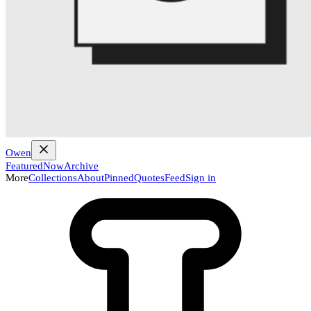
Owen
Featured
Now
Archive
More
Collections
About
Pinned
Quotes
Feed
Sign in