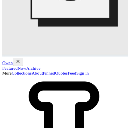
Owen
Featured
Now
Archive
More
Collections
About
Pinned
Quotes
Feed
Sign in