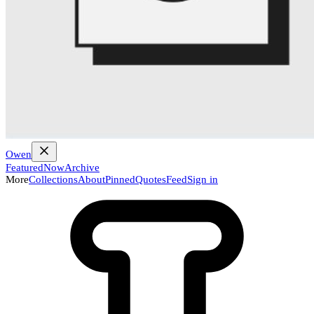
Owen
Featured
Now
Archive
More
Collections
About
Pinned
Quotes
Feed
Sign in