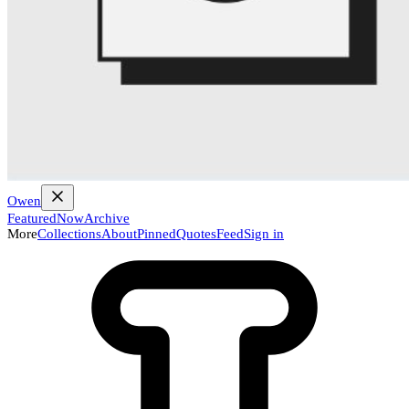
Owen
Featured
Now
Archive
More
Collections
About
Pinned
Quotes
Feed
Sign in