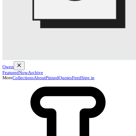
Owen
Featured
Now
Archive
More
Collections
About
Pinned
Quotes
Feed
Sign in