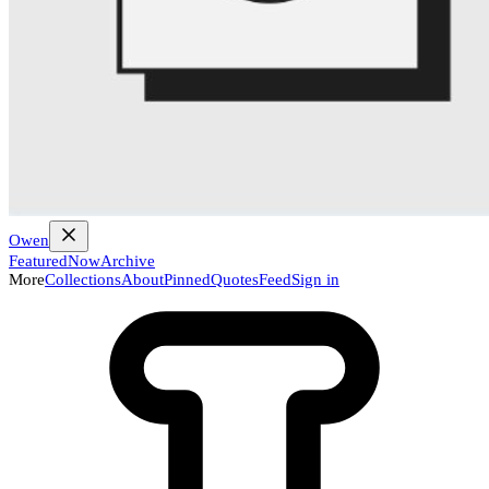
Owen
Featured
Now
Archive
More
Collections
About
Pinned
Quotes
Feed
Sign in