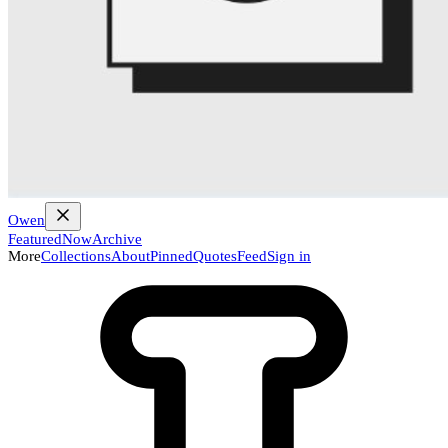
Owen
Featured
Now
Archive
More
Collections
About
Pinned
Quotes
Feed
Sign in