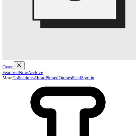
Owen
Featured
Now
Archive
More
Collections
About
Pinned
Quotes
Feed
Sign in