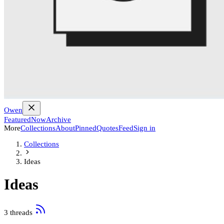
Owen
Featured
Now
Archive
More
Collections
About
Pinned
Quotes
Feed
Sign in
Collections
Ideas
Ideas
3 threads