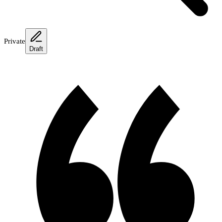
Private
Draft