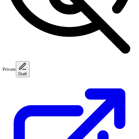
Private
Draft